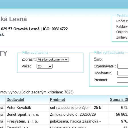
Prehľa
ká Lesná
Počet 
Faktúry
 029 57 Oravská Lesná | IČO: 00314722
Objedn
sk
Zmluvy
TY
Filter zobrazenia
Filter vyhľadávania
Zobraziť:
Číslo:
Počet:
Objednávateľ:
Dodávateľ:
Predmet:
tov vyhovujúcich zadaným kritériám: 7823)
Dodávateľ
Predmet
Suma s D
ná
Peter Kovalčík
set na sedenie prenájom - 25 k
671
ná
Benet Sport, s. r. o.
Zmluva o dielo č. 20260729
56 963
ná
Firesystem, s. r. o.
polokošeľa, hadica zásahová -
976