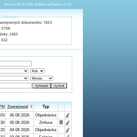
Dnes je 06.08.2026 Stránka načítaná o 22:18.
d zverejnení
zverejnených dokumentov: 7823
: 5708
ávky: 1483
: 632
PH
Zverejnené
Typ
.03
06.08.2026
Objednávka
.30
05.08.2026
Zmluva
.20
04.08.2026
Objednávka