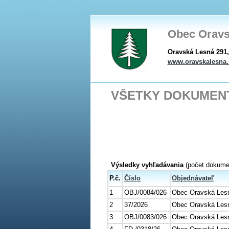
Obec Oravs
Oravská Lesná 291,
www.oravskalesna.
VŠETKY DOKUMEN
Výsledky vyhľadávania
(počet dokumen
P.č.
Číslo
Objednávateľ
1
OBJ/0084/026
Obec Oravská Les
2
37/2026
Obec Oravská Les
3
OBJ/0083/026
Obec Oravská Les