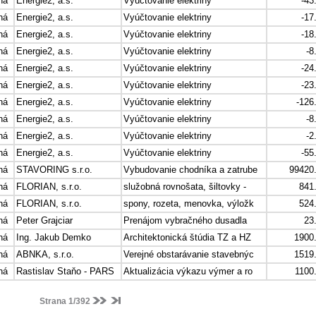
ná
Energie2, a.s.
Vyúčtovanie elektriny
-43
ná
Energie2, a.s.
Vyúčtovanie elektriny
-17
ná
Energie2, a.s.
Vyúčtovanie elektriny
-18
ná
Energie2, a.s.
Vyúčtovanie elektriny
-8
ná
Energie2, a.s.
Vyúčtovanie elektriny
-24
ná
Energie2, a.s.
Vyúčtovanie elektriny
-23
ná
Energie2, a.s.
Vyúčtovanie elektriny
-126
ná
Energie2, a.s.
Vyúčtovanie elektriny
-8
ná
Energie2, a.s.
Vyúčtovanie elektriny
-2
ná
Energie2, a.s.
Vyúčtovanie elektriny
-55
ná
STAVORING s.r.o.
Vybudovanie chodníka a zatrube
99420
ná
FLORIAN, s.r.o.
služobná rovnošata, šiltovky -
841
ná
FLORIAN, s.r.o.
spony, rozeta, menovka, výložk
524
ná
Peter Grajciar
Prenájom vybračného dusadla
23
ná
Ing. Jakub Demko
Architektonická štúdia TZ a HZ
1900
ná
ABNKA, s.r.o.
Verejné obstarávanie stavebnýc
1519
ná
Rastislav Staňo - PARS
Aktualizácia výkazu výmer a ro
1100
Strana 1/392